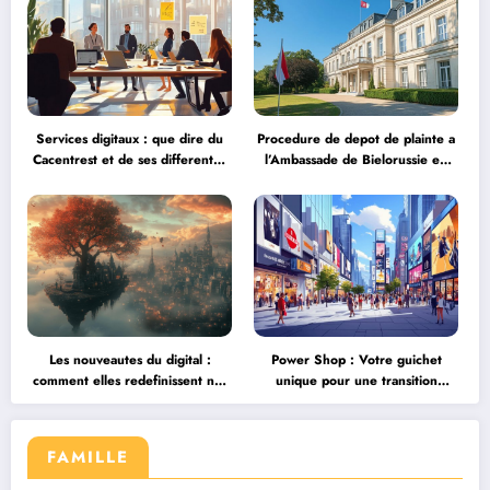
Services digitaux : que dire du
Procedure de depot de plainte a
Cacentrest et de ses differentes
l’Ambassade de Bielorussie en
offres face aux neobanques ?
France : Mode d’emploi
Les nouveautes du digital :
Power Shop : Votre guichet
comment elles redefinissent nos
unique pour une transition
interactions
energetique reussie
FAMILLE