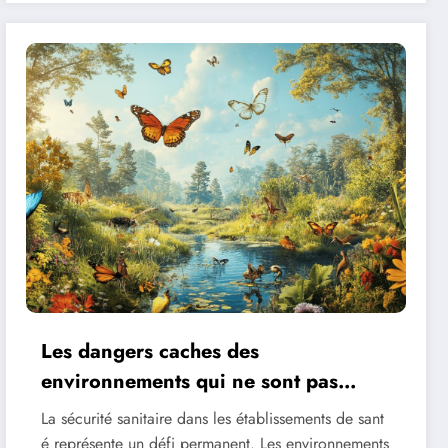
Les dangers caches des
environnements qui ne sont pas
steriles en milieu hospitalier
La sécurité sanitaire dans les établissements de sant
é représente un défi permanent. Les environnements