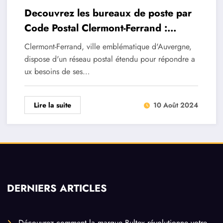
Decouvrez les bureaux de poste par
Code Postal Clermont-Ferrand :
Horaires et services
Clermont-Ferrand, ville emblématique d'Auvergne,
dispose d'un réseau postal étendu pour répondre a
ux besoins de ses…
Lire la suite
10 Août 2024
DERNIERS ARTICLES
Découvrez comment la marque Bultex révolutionne votre