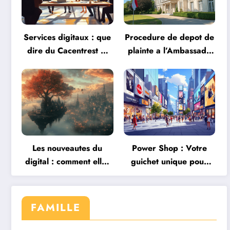
Services digitaux : que
Procedure de depot de
dire du Cacentrest et
plainte a l’Ambassade
de ses differentes
de Bielorussie en
offres face aux
France : Mode
neobanques ?
d’emploi
Les nouveautes du
Power Shop : Votre
digital : comment elles
guichet unique pour
redefinissent nos
une transition
interactions
energetique reussie
FAMILLE