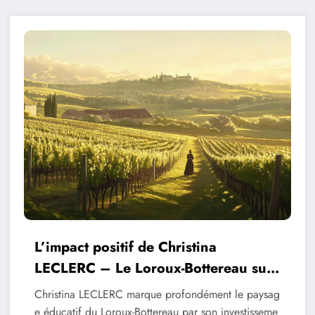
L’impact positif de Christina
LECLERC – Le Loroux-Bottereau sur
le systeme educatif local
Christina LECLERC marque profondément le paysag
e éducatif du Loroux-Bottereau par son investisseme