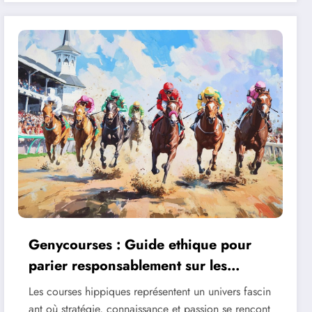
Genycourses : Guide ethique pour
parier responsablement sur les
courses hippiques
Les courses hippiques représentent un univers fascin
ant où stratégie, connaissance et passion se rencont