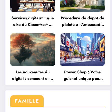
Services digitaux : que
Procedure de depot de
dire du Cacentrest et
plainte a l’Ambassade
de ses differentes
de Bielorussie en
offres face aux
France : Mode
neobanques ?
d’emploi
Les nouveautes du
Power Shop : Votre
digital : comment elles
guichet unique pour
redefinissent nos
une transition
interactions
energetique reussie
FAMILLE