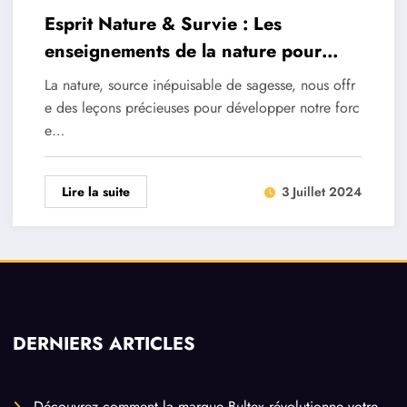
Esprit Nature & Survie : Les
enseignements de la nature pour
renforcer votre force mentale
La nature, source inépuisable de sagesse, nous offr
e des leçons précieuses pour développer notre forc
e…
Lire la suite
3 Juillet 2024
DERNIERS ARTICLES
Découvrez comment la marque Bultex révolutionne votre