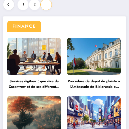
Pagination
1
2
3
des
publications
FINANCE
Services digitaux : que dire du
Procedure de depot de plainte a
Cacentrest et de ses differentes
l’Ambassade de Bielorussie en
offres face aux neobanques ?
France : Mode d’emploi